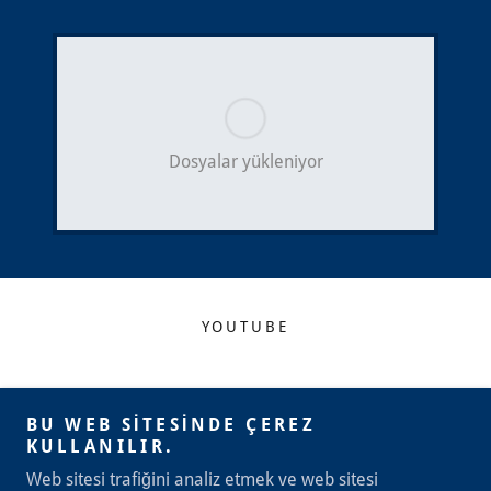
Dosyalar yükleniyor
YOUTUBE
Caferağa Mah. Mühürdar Cad. No:14 Kat:3
Daire:3 Kadıköy/İstanbul
BU WEB SITESINDE ÇEREZ
KULLANILIR.
+905055906077
Web sitesi trafiğini analiz etmek ve web sitesi